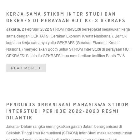
KERJA SAMA STIKOM INTER STUDI DAN
GEKRAFS DI PERAYAAN HUT KE-3 GEKRAFS
Jakarta,
2 Februari 2022 STIKOM InterStudi bersepakat melakukan kerja
sama dengan GEKRAFS (Gerakan Ekonomi Kreatif Nasioanal). Bentuk
kegiatan kerja samanya yaitu GEKRAFS (Gerakan Ekonomi Kreatif
Nasional) menyediakan Booth untuk STIKOM Inter Studi di perayaan HUT
GEKRAFS. Selain itu GEKRAFS juga memberikan fasilitas Booth TV &
Radio, Liputan Media, Dokumentasi foto dan video, serta Editor pada HUT
READ MORE
KE-3 GEKRAFS yang dilaksanakan pada tanggal 5 Februari 2022 di
Gedung Kesenian, Jakarta.
Pada HUT KE 3 STIKOM Inter Studi berpartisipasi dengan membuka booth
TV dan Radio. InterStudi TV dan Interadio 108 FM (Radio Komunitas
Interstudi) merupakan stasiun TV dan Radio milik Inter Studi yang dikelola
PENGURUS ORGANISASI MAHASISWA STIKOM
oleh mahasiswa kreatif Inter Studi. Selain STIKOM Inter Studi terdapat 17
INTERSTUDI PERIODE 2022-2023 RESMI
Sub sektor Ekonomi Kreatif lainnya yang ikut serta memeriahkan HUT KE 3
DILANTIK
GEKRAFS. Mulai dari bidang kuliner, desain produk, seni, musik, film,
animasi & vidio, fotografi, penerbitan, arsitektur, pengembangan
Jakarta- Dalam rangka meningkatkan gairah dalam berorganisasi di
permainan, DKV, aplikasi, seni rupa, desain interior, fashion, kriya,
Sekolah Tinggi Ilmu Komunikasi (STIKOM) Inter Studi maka kepengurusan
periklanan dan TV & radio.
organisasi mahasiswa kembali hadir dengan para pengurus baru