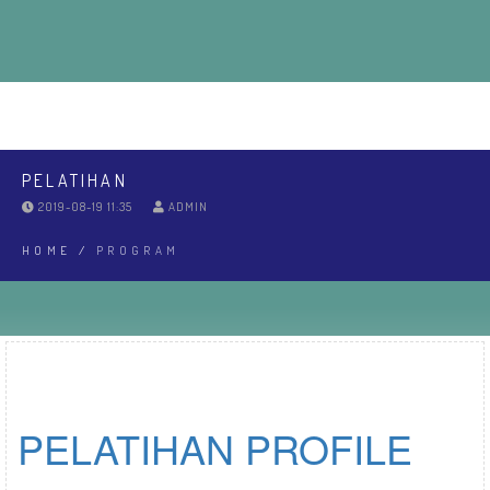
ABOUT
EDUCATIONS
RPL
INEWS
COMMUNITY
LPPM
SPMI
REGISTRASI
LOGIN MAHASISWA
PELATIHAN
2019-08-19 11:35
ADMIN
HOME
/
PROGRAM
PELATIHAN PROFILE