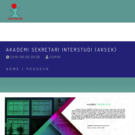
ABOUT
EDUCATIONS
RPL
INEWS
COMMUNITY
LPPM
SPMI
REGISTRASI
LOGIN MAHASISWA
AKADEMI SEKRETARI INTERSTUDI (AKSEK)
2019-08-09 09:58
ADMIN
HOME
/
PROGRAM