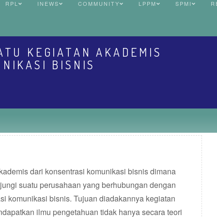
RPL
INEWS
COMMUNITY
LPPM
SPMI
R
ATU KEGIATAN AKADEMIS
NIKASI BISNIS
kademis dari konsentrasi komunikasi bisnis dimana
jungi suatu perusahaan yang berhubungan dengan
asi komunikasi bisnis. Tujuan diadakannya kegiatan
ndapatkan ilmu pengetahuan tidak hanya secara teori