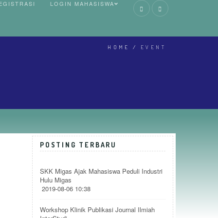
EGISTRASI
LOGIN MAHASISWA
HOME
/
EVENT
POSTING TERBARU
SKK Migas Ajak Mahasiswa Peduli Industri
Hulu Migas
2019-08-06 10:38
Workshop Klinik Publikasi Journal Ilmiah