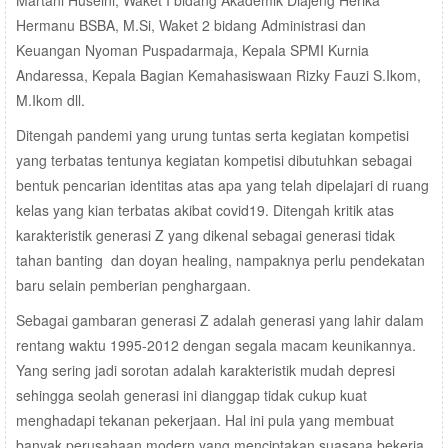
Martani Huseini, Waket I bidang Akademik Diajeng Herika
Hermanu BSBA, M.Si, Waket 2 bidang Administrasi dan
Keuangan Nyoman Puspadarmaja, Kepala SPMI Kurnia
Andaressa, Kepala Bagian Kemahasiswaan Rizky Fauzi S.Ikom,
M.Ikom dll.
Ditengah pandemi yang urung tuntas serta kegiatan kompetisi
yang terbatas tentunya kegiatan kompetisi dibutuhkan sebagai
bentuk pencarian identitas atas apa yang telah dipelajari di ruang
kelas yang kian terbatas akibat covid19. Ditengah kritik atas
karakteristik generasi Z yang dikenal sebagai generasi tidak
tahan banting dan doyan healing, nampaknya perlu pendekatan
baru selain pemberian penghargaan.
Sebagai gambaran generasi Z adalah generasi yang lahir dalam
rentang waktu 1995-2012 dengan segala macam keunikannya.
Yang sering jadi sorotan adalah karakteristik mudah depresi
sehingga seolah generasi ini dianggap tidak cukup kuat
menghadapi tekanan pekerjaan. Hal ini pula yang membuat
banyak perusahaan modern yang menciptakan suasana bekerja