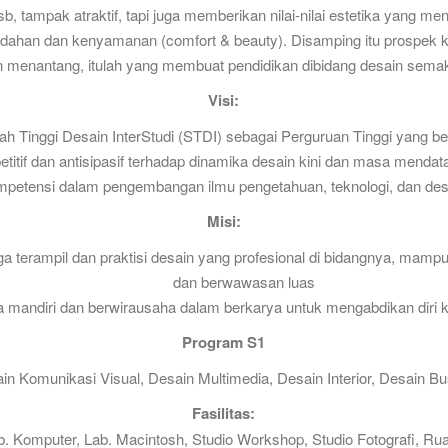
, tampak atraktif, tapi juga memberikan nilai-nilai estetika yang 
keindahan dan kenyamanan (comfort & beauty). Disamping itu prospek 
n menantang, itulah yang membuat pendidikan dibidang desain semaki
Visi:
h Tinggi Desain InterStudi (STDI) sebagai Perguruan Tinggi yang ber
itif dan antisipasif terhadap dinamika desain kini dan masa mendat
mpetensi dalam pengembangan ilmu pengetahuan, teknologi, dan des
Misi:
 terampil dan praktisi desain yang profesional di bidangnya, mampu 
dan berwawasan luas
a mandiri dan berwirausaha dalam berkarya untuk mengabdikan diri
Program S1
in Komunikasi Visual, Desain Multimedia, Desain Interior, Desain B
Fasilitas:
. Komputer, Lab. Macintosh, Studio Workshop, Studio Fotografi, R