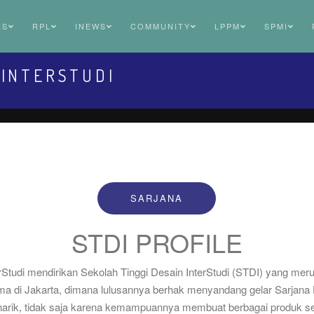
NS
RPL
INEWS
COMMUNITY
LPPM
SPMI
 INTERSTUDI
SARJANA
STDI PROFILE
rStudi mendirikan Sekolah Tinggi Desain InterStudi (STDI) yang mer
ma di Jakarta, dimana lulusannya berhak menyandang gelar Sarjana 
narik, tidak saja karena kemampuannya membuat berbagai produk sep