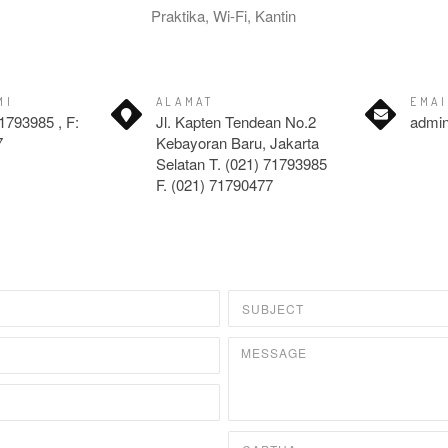
Praktika, Wi-Fi, Kantin
MI
ALAMAT
EMAI
71793985 , F:
Jl. Kapten Tendean No.2
admi
7
Kebayoran Baru, Jakarta
Selatan T. (021) 71793985
F. (021) 71790477