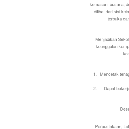
kemasan, busana, dsb
dilihat dari sisi 
terbuka da
Menjadikan Sekola
keunggulan kompet
ko
Mencetak tenaga
Dapat bekerj
Desa
Perpustakaan, Lab