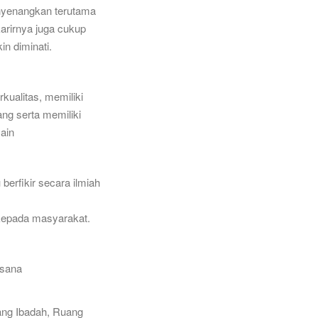
menyenangkan terutama
karirnya juga cukup
n diminati.
kualitas, memiliki
ang serta memiliki
ain
berfikir secara ilmiah
 kepada masyarakat.
usana
uang Ibadah, Ruang