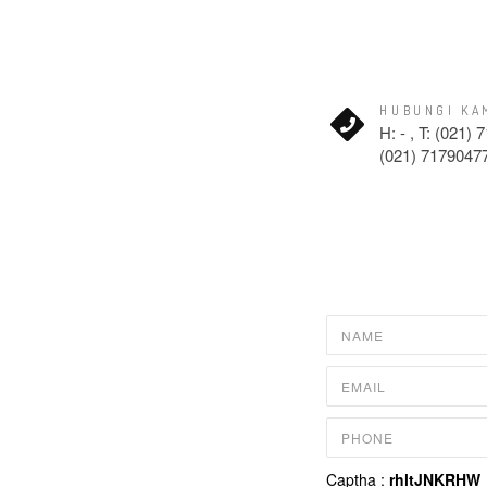
HUBUNGI KA
H: - , T: (021) 
(021) 7179047
Captha :
rhltJNKRHW