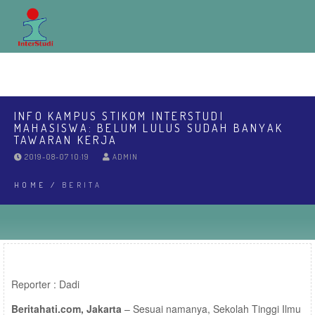
ABOUT
EDUCATIONS
RPL
INEWS
COMMUNITY
LPPM
SPMI
REGISTRASI
LOGIN MAHASISWA
INFO KAMPUS STIKOM INTERSTUDI
MAHASISWA: BELUM LULUS SUDAH BANYAK
TAWARAN KERJA
2019-08-07 10:19
ADMIN
HOME
/
BERITA
Reporter : Dadi
Beritahati.com, Jakarta
– Sesuai namanya, Sekolah Tinggi Ilmu